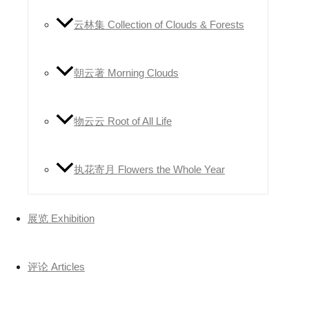
云林集 Collection of Clouds & Forests
朝云著 Morning Clouds
物云云 Root of All Life
执花寄月 Flowers the Whole Year
展览 Exhibition
评论 Articles